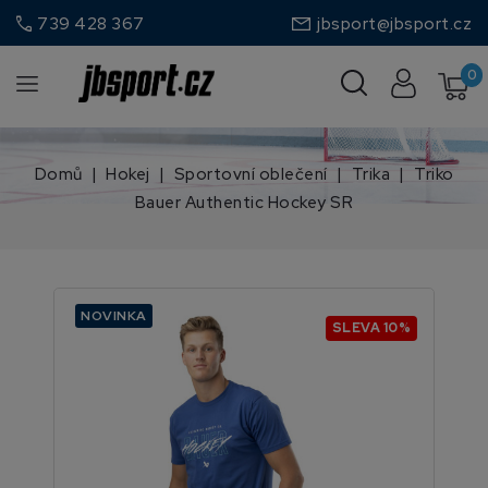
call
739 428 367
jbsport@jbsport.cz
0
Domů
Hokej
Sportovní oblečení
Trika
Triko
Bauer Authentic Hockey SR
NOVINKA
SLEVA 10%