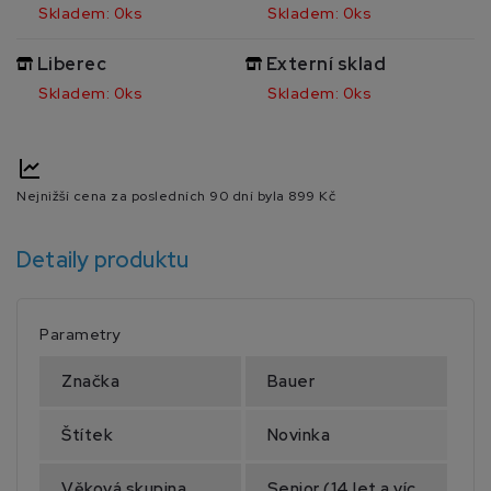
Skladem: 0ks
Skladem: 0ks
Liberec
Externí sklad
Skladem: 0ks
Skladem: 0ks
Nejnižší cena za posledních 90 dní byla
899 Kč
Detaily produktu
Parametry
Značka
Bauer
Štítek
Novinka
Věková skupina
Senior (14 let a víc