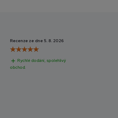
Recenze ze dne 5. 8. 2026
Recenze ze dne 3
add
add
Rychlé dodání, spolehlivý
Rychlé doručen
obchod.