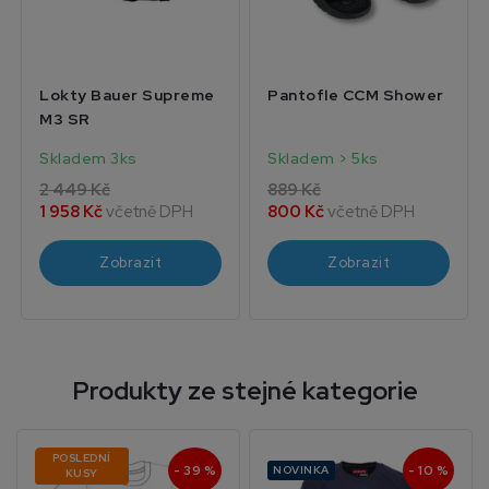
Lokty Bauer Supreme
Pantofle CCM Shower
M3 SR
Skladem 3ks
Skladem > 5ks
2 449 Kč
889 Kč
1 958 Kč
včetně DPH
800 Kč
včetně DPH
Zobrazit
Zobrazit
Produkty ze stejné kategorie
POSLEDNÍ
- 39 %
- 10 %
NOVINKA
KUSY