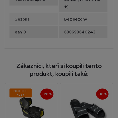
e)
Sezona
Bez sezony
ean13
688698640243
Zákazníci, kteří si koupili tento
produkt, koupili také:
POSLEDNÍ
- 20 %
- 10 %
KUSY