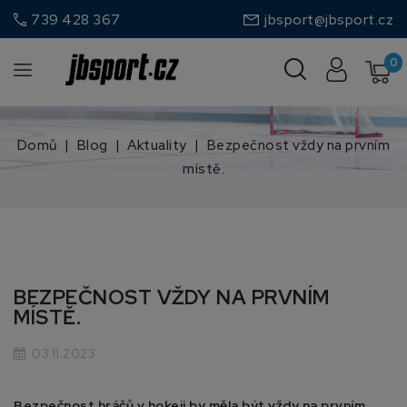
call
739 428 367
jbsport@jbsport.cz
0
Domů
Blog
Aktuality
Bezpečnost vždy na prvním
místě.
BEZPEČNOST VŽDY NA PRVNÍM
MÍSTĚ.
03.11.2023
Bezpečnost hráčů v hokeji by měla být vždy na prvním