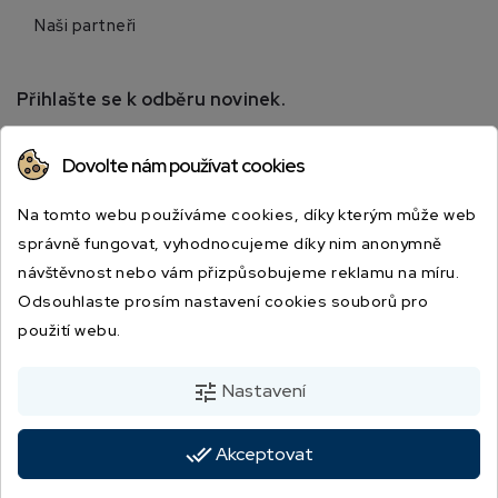
Naši partneři
Přihlašte se k odběru novinek.
Přihlaste se k odběru novinek a získejte informace o
Dovolte nám používat cookies
speciálních slevách.
Na tomto webu používáme cookies, díky kterým může web
správně fungovat, vyhodnocujeme díky nim anonymně
návštěvnost nebo vám přizpůsobujeme reklamu na míru.
Odsouhlaste prosím nastavení cookies souborů pro
použití webu.
Odesláním souhlasíte s podmínkami a zásadami ochrany osobních údajů.
tune
Nastavení
done_all
Akceptovat
© 2026 - JBSPORT.CZ | Vytvořila digitální agentura