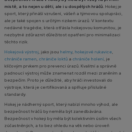
místě, a to nejen u dětí, ale i u dospělých hráčů.
Hokej je
sport, který přináší vzrušení, vášeň a týmovou spolupráci,
ale je také spojen s určitým rizikem úrazů. V kontextu
nedávné tragédie, která otřásla hokejovou komunitou, je
nezbytné zdůraznit důležitost opatření pro minimalizaci
těchto rizik.
Hokejová výstroj
, jako jsou
helmy
,
hokejové rukavice
,
chrániče ramen
,
chrániče loktů
a
chrániče holení
, je
klíčovým prvkem pro prevenci úrazů. Kvalitní a správně
padnoucí výstroj může znamenat rozdíl mezi zraněním a
bezpečím. Proto je důležité, aby hráči investovali do
výstroje, která je certifikovaná a splňuje příslušné
standardy.
Hokej je nádherný sport, který nabízí mnoho výhod, ale
bezpečnost hráčů by neměla být zanedbávána.
Bezpečnost v hokeji by měla být kolektivním úsilím všech
zúčastněných, a to bez ohledu na věk nebo úroveň