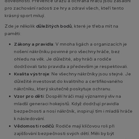
dovedností. Prevence úrazů a ochrana hráčů jsou zásadní
pro zachování radosti ze hry a zdraví všech, kteří tento
krásný sport milují.
Zde je několik
důležitých bodů
, které je třeba mít na
paměti:
Zákony a pravidla
: V mnoha ligách a organizacích je
nošení nákrčníku povinné pro všechny hráče, bez
ohledu na věk. Je důležité, aby hráči a rodiče
dodržovali tato pravidla a především je respektovali.
Kvalita výstroje
: Ne všechny nákrčníky jsou stejné. Je
důležité investovat do kvalitního a certifikovaného
nákrčníku, který skutečně poskytuje ochranu.
Vzor pro děti
: Dospělí hráči mají významný vliv na
mladší generaci hokejistů. Když dodržují pravidla
bezpečnosti a nosí nákrčník, inspirují tím i mladší hráče
k následování.
Vědomosti rodičů
: Rodiče mají klíčovou roli při
zajišťování bezpečnosti svých dětí. Měli by být