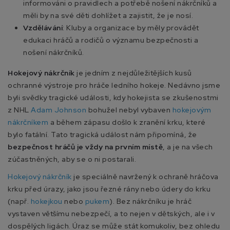
informováni o pravidlech a potřebě nošení nákrčníků a
měli by na své děti dohlížet a zajistit, že je nosí.
Vzdělávání
: Kluby a organizace by měly provádět
edukaci hráčů a rodičů o významu bezpečnosti a
nošení nákrčníků.
Hokejový nákrčník
je jedním z nejdůležitějších kusů
ochranné výstroje pro hráče ledního hokeje. Nedávno jsme
byli svědky tragické události, kdy hokejista se zkušenostmi
z NHL
Adam Johnson
bohužel nebyl vybaven
hokejovým
nákrčníkem
a během zápasu došlo k zranění krku, které
bylo fatální. Tato tragická událost nám připomíná, že
bezpečnost hráčů je vždy na prvním místě
, a je na všech
zúčastněných, aby se o ni postarali.
Hokejový nákrčník
je speciálně navržený k ochraně hráčova
krku před úrazy, jako jsou řezné rány nebo údery do krku
(např.
hokejkou
nebo
pukem
). Bez nákrčníku je hráč
vystaven většímu nebezpečí, a to nejen v dětských, ale i v
dospělých ligách. Úraz se může stát komukoliv, bez ohledu