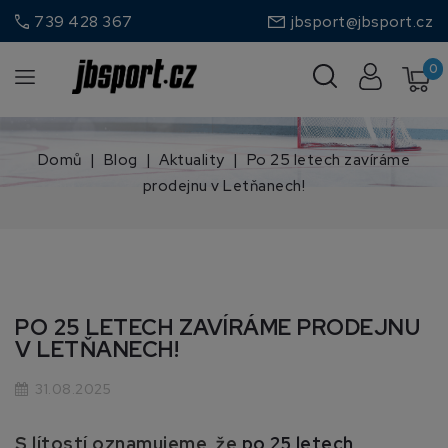
call
739 428 367
jbsport@jbsport.cz
0
Domů
Blog
Aktuality
Po 25 letech zavíráme
prodejnu v Letňanech!
PO 25 LETECH ZAVÍRÁME PRODEJNU
V LETŇANECH!
31.08.2025
S lítostí oznamujeme, že
po 25 letech