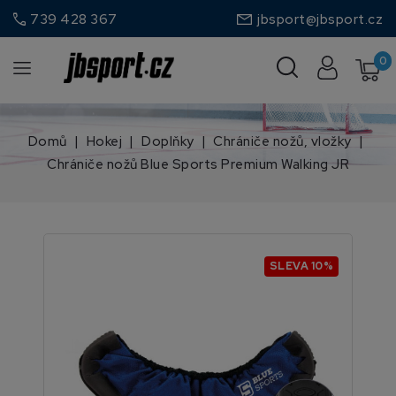
call
739 428 367
jbsport@jbsport.cz
0
Domů
Hokej
Doplňky
Chrániče nožů, vložky
Chrániče nožů Blue Sports Premium Walking JR
SLEVA 10%