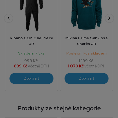
Ribano CCM One Piece
Mikina Prime San Jose
JR
Sharks JR
Skladem > 5ks
Poslední kus skladem
999 Kč
1 199 Kč
899 Kč
včetně DPH
1 079 Kč
včetně DPH
Zobrazit
Zobrazit
Produkty ze stejné kategorie