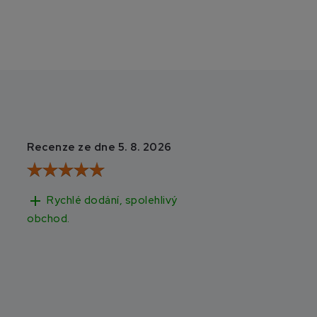
Recenze ze dne 5. 8. 2026
Recenze ze dne 3
add
add
Rychlé dodání, spolehlivý
Rychlé doručen
obchod.