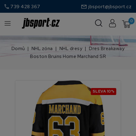
call
739 428 367
jbsport@jbsport.cz
0
Domů
NHL zóna
NHL dresy
Dres Breakaway
Boston Bruins Home Marchand SR
SLEVA 10%