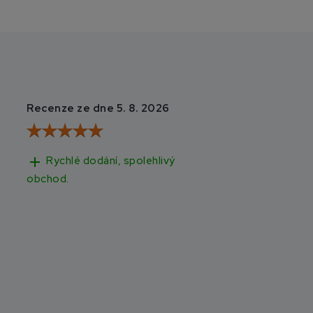
Recenze ze dne 5. 8. 2026
Recenze ze dne 3
add
add
Rychlé dodání, spolehlivý
Rychlé doručen
obchod.