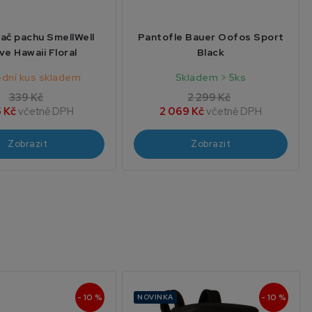
ač pachu SmellWell
Pantofle Bauer Oofos Sport
ve Hawaii Floral
Black
ední kus skladem
Skladem > 5ks
339 Kč
2 299 Kč
 Kč
včetně DPH
2 069 Kč
včetně DPH
Zobrazit
Zobrazit
- 10 %
- 10 %
NOVINKA