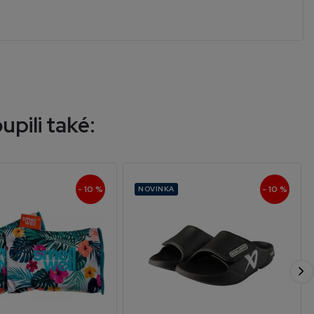
upili také:
- 10 %
- 10 %
NOVINKA