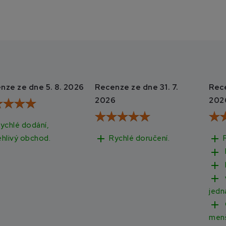
nze ze dne 5. 8. 2026
Recenze ze dne 31. 7.
Rece
2026
202
ychlé dodání,
add
add
Rychlé doručení.
ehlivý obchod.
add
add
add
jedn
add
men