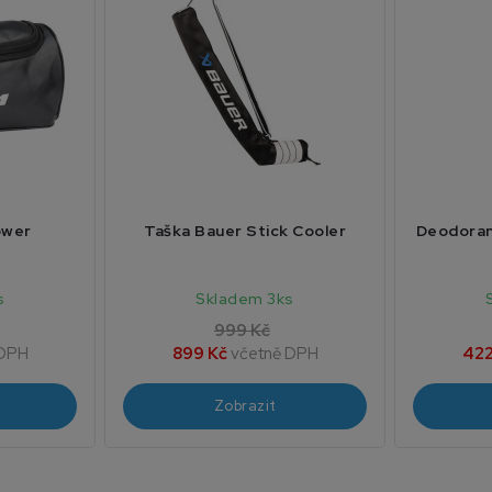
ower
Taška Bauer Stick Cooler
Deodoran
s
Skladem 3ks
999 Kč
 DPH
899 Kč
včetně DPH
422
Zobrazit