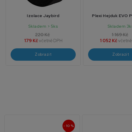
Izolace Jaybird
Plexi Hejduk EVO P
Skladem > 5ks
Skladem 3k
220 Kč
1 169 Kč
179 Kč
včetně DPH
1 052 Kč
včetn
Zobrazit
Zobrazit
- 10 %