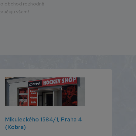
to obchod rozhodně
ručuju všem!
Mikuleckého 1584/1, Praha 4
(Kobra)