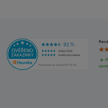
Rece
add
R
spol