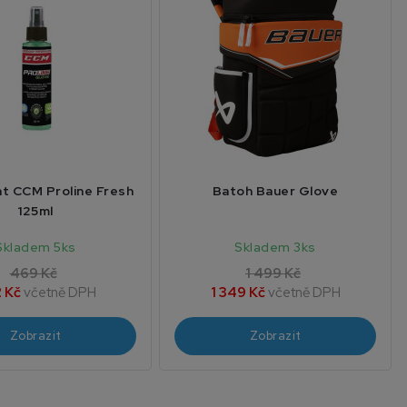
t CCM Proline Fresh
Batoh Bauer Glove
125ml
Skladem 5ks
Skladem 3ks
469 Kč
1 499 Kč
 Kč
včetně DPH
1 349 Kč
včetně DPH
Zobrazit
Zobrazit