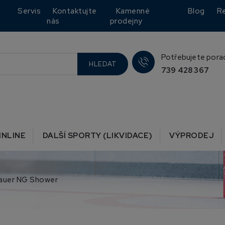
Servis
Kontaktujte
Kamenné
Blog
R
nás
prodejny
Potřebujete pora
HLEDAT
739 428 367
INLINE
DALŠÍ SPORTY (LIKVIDACE)
VÝPRODEJ
auer NG Shower