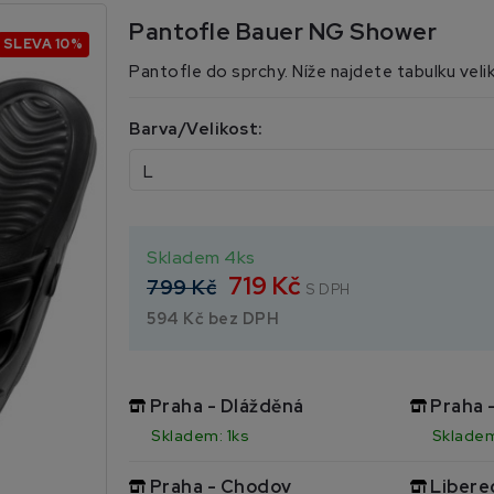
Pantofle Bauer NG Shower
SLEVA 10%
Pantofle do sprchy. Níže najdete tabulku veli
Barva/Velikost:
Skladem 4ks
719 Kč
799 Kč
S DPH
594 Kč bez DPH
Praha - Dlážděná
Praha 
Skladem: 1ks
Skladem
Praha - Chodov
Libere