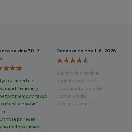
nze ze dne 30. 7.
Recenze ze dne 1. 6. 2026
Rec
6
20
Velmi rychle dodání,
Rychlá expedice
spolehlivost, zboží
Vše
odpovídá fotografii i
rych
Kompetitivní ceny
popisu z webu.
bezproblémový nákup
Max.spokojenost.
vstřícné a osobní
ání
Ochota při řešení
šího nedorozumění