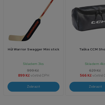
Hůl Warrior Swagger Mini stick
Taška CCM Sh
Skladem 3ks
Skladem 4k
999 Kč
629 Kč
899 Kč
včetně DPH
566 Kč
včetně
Zobrazit
Zobrazit