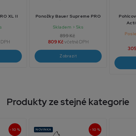
RO XL II
Ponožky Bauer Supreme PRO
Pohlcov
Acti
s
Skladem > 5ks
Posl
899 Kč
ě DPH
809 Kč
včetně DPH
305
Zobrazit
Produkty ze stejné kategorie
- 10 %
- 10 %
NOVINKA