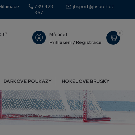
call
eklamace
739 428
jbsport@jbsport.cz
367
0
dit?
Můj účet
Přihlášení / Registrace
DÁRKOVÉ POUKAZY
HOKEJOVÉ BRUSKY