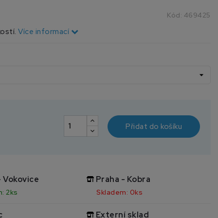
Kód:
469425
kostí.
Více informací
Přidat do košíku
- Vokovice
Praha - Kobra
: 2ks
Skladem: 0ks
c
Externí sklad