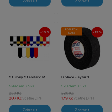
Zobrazit
Zobrazit
POSLEDNÍ
- 10 %
- 19 %
KUSY
Stulpny Standard M
Izolace Jaybird
Skladem > 5ks
Skladem > 5ks
230 Kč
220 Kč
207 Kč
včetně DPH
179 Kč
včetně DPH
Zobrazit
Zobrazit