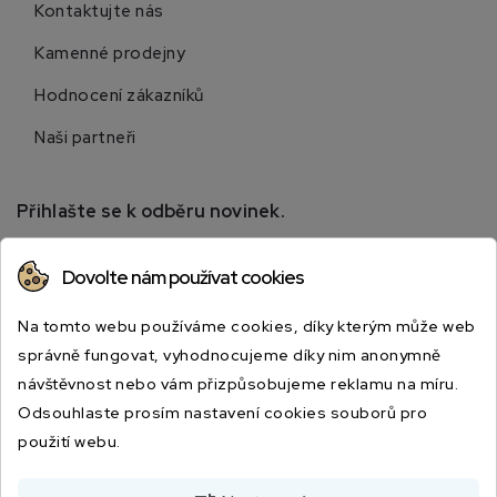
Kontaktujte nás
Kamenné prodejny
Hodnocení zákazníků
Naši partneři
Přihlašte se k odběru novinek.
Přihlaste se k odběru novinek a získejte informace o
Dovolte nám používat cookies
speciálních slevách.
Na tomto webu používáme cookies, díky kterým může web
správně fungovat, vyhodnocujeme díky nim anonymně
návštěvnost nebo vám přizpůsobujeme reklamu na míru.
Odsouhlaste prosím nastavení cookies souborů pro
použití webu.
Odesláním souhlasíte s podmínkami a zásadami ochrany osobních údajů.