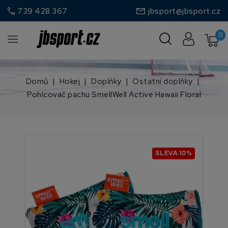
call
739 428 367
jbsport@jbsport.cz
0
Domů
Hokej
Doplňky
Ostatní doplňky
Pohlcovač pachu SmellWell Active Hawaii Floral
SLEVA 10%