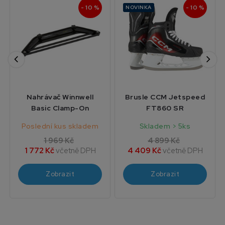
- 10 %
- 10 %
NOVINKA
Nahrávač Winnwell
Brusle CCM Jetspeed
Basic Clamp-On
FT860 SR
Poslední kus skladem
Skladem > 5ks
1 969 Kč
4 899 Kč
1 772 Kč
včetně DPH
4 409 Kč
včetně DPH
Zobrazit
Zobrazit