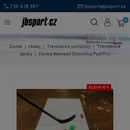
call
739 428 367
jbsport@jbsport.cz
0
Domů
Hokej
Tréninkové pomůcky
Tréninkové
desky
Deska Winnwell Shooting Pad Pro
SLEVA 10%