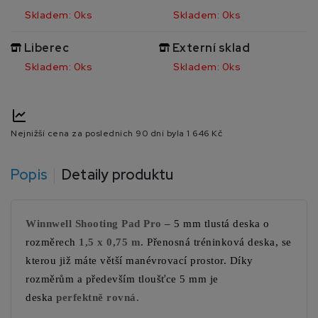
Skladem: 0ks
Skladem: 0ks
Liberec
Externí sklad
Skladem: 0ks
Skladem: 0ks
Nejnižší cena za posledních 90 dní byla
1 646 Kč
Popis
Detaily produktu
Winnwell Shooting Pad Pro
– 5 mm tlustá deska o
rozměrech
1,5 x 0,75 m
. Přenosná tréninková deska, se
kterou již máte větší manévrovací prostor. Díky
rozměrům a především tloušťce 5 mm je
deska
perfektně rovná
.