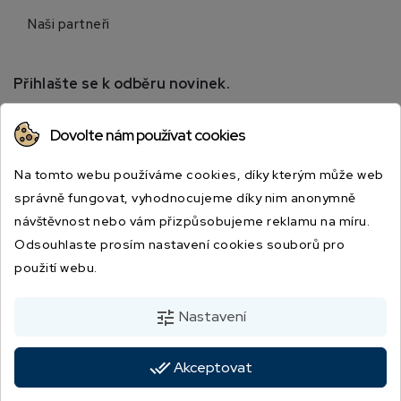
Naši partneři
Přihlašte se k odběru novinek.
Přihlaste se k odběru novinek a získejte informace o
Dovolte nám používat cookies
speciálních slevách.
Na tomto webu používáme cookies, díky kterým může web
správně fungovat, vyhodnocujeme díky nim anonymně
návštěvnost nebo vám přizpůsobujeme reklamu na míru.
Odsouhlaste prosím nastavení cookies souborů pro
použití webu.
Odesláním souhlasíte s podmínkami a zásadami ochrany osobních údajů.
tune
Nastavení
done_all
Akceptovat
© 2026 - JBSPORT.CZ | Vytvořila digitální agentura