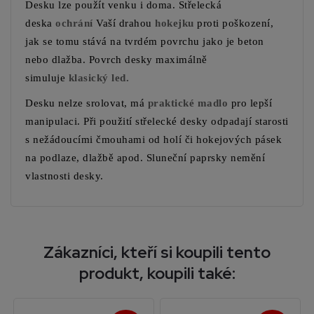
Desku lze použít venku i doma. Střelecká
deska
ochrání
Vaší drahou
hokejku
proti poškození,
jak se tomu stává na tvrdém povrchu jako je beton
nebo dlažba. Povrch desky maximálně
simuluje
klasický led.
Desku nelze srolovat, má
praktické madlo
pro lepší
manipulaci. Při použití střelecké desky odpadají starosti
s nežádoucími čmouhami od holí či hokejových pásek
na podlaze, dlažbě apod. Sluneční paprsky nemění
vlastnosti desky.
Zákazníci, kteří si koupili tento
produkt, koupili také: