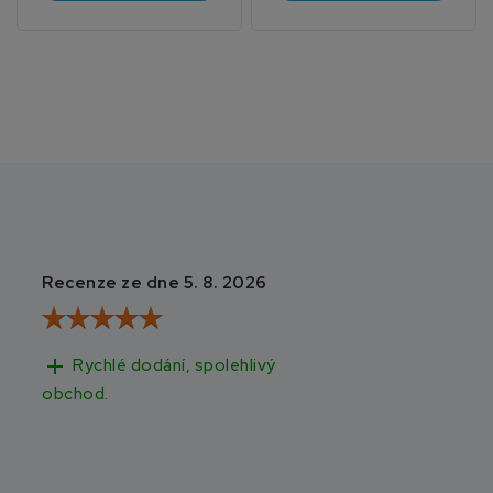
Recenze ze dne 5. 8. 2026
Recenze ze dne 3
add
add
Rychlé dodání, spolehlivý
Rychlé doručen
obchod.