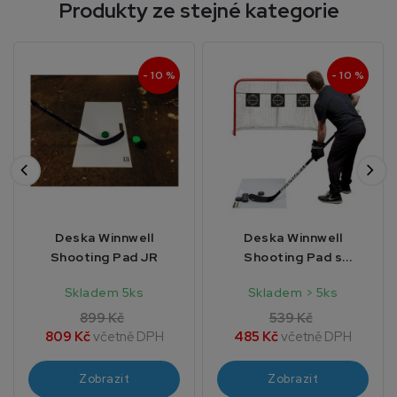
Produkty ze stejné kategorie
- 10 %
- 10 %
Deska Winnwell
Deska Winnwell
Shooting Pad JR
Shooting Pad s
držadlem
Skladem 5ks
Skladem > 5ks
1000x600x3mm
899 Kč
539 Kč
809 Kč
včetně DPH
485 Kč
včetně DPH
Zobrazit
Zobrazit