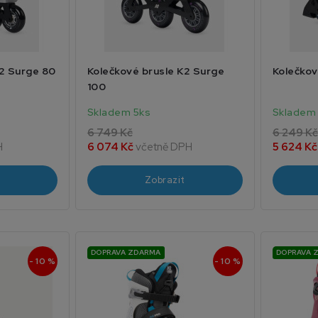
K2 Surge 80
Kolečkové brusle K2 Surge
Kolečkov
100
Skladem 5ks
Skladem 
6 749 Kč
6 249 Kč
H
6 074 Kč
včetně DPH
5 624 K
Zobrazit
DOPRAVA ZDARMA
DOPRAVA 
- 10 %
- 10 %