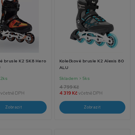
é brusle K2 SK8 Hero
Kolečkové brusle K2 Alexis 80
U
ALU
 2ks
Skladem > 5ks
4 799 Kč
č
včetně DPH
4 319 Kč
včetně DPH
Zobrazit
Zobrazit