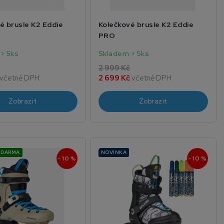
é brusle K2 Eddie
Kolečkové brusle K2 Eddie
PRO
> 5ks
Skladem > 5ks
2 999 Kč
včetně DPH
2 699 Kč
včetně DPH
Zobrazit
Zobrazit
ZDARMA
NOVINKA
- 10 %
- 10 %