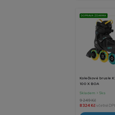
DOPRAVA ZDARMA
Kolečkové brusle 
100 X BOA
Skladem > 5ks
9 249 Kč
8 324 Kč
včetně DP