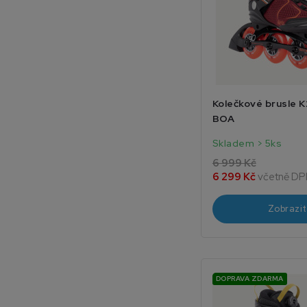
Kolečkové brusle K
BOA
Skladem > 5ks
6 999 Kč
6 299 Kč
včetně DP
Zobrazit
DOPRAVA ZDARMA