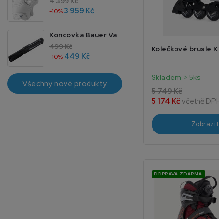
4 399 Kč
3 959 Kč
-10%
Koncovka Bauer Vapor 4 JR 40
499 Kč
Kolečkové brusle 
449 Kč
-10%
Skladem > 5ks
Všechny nové produkty
5 749 Kč
5 174 Kč
včetně DP
Zobrazit
DOPRAVA ZDARMA