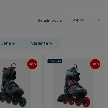

Vybrat
Seřadit podle:
Cena
Varianta
NOVINKA
- 10 %
- 10 %