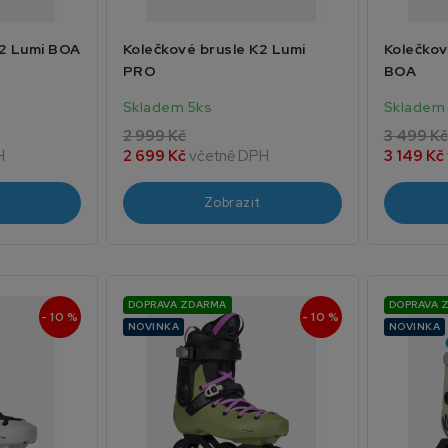
K2 Lumi BOA
Kolečkové brusle K2 Lumi
Kolečkov
PRO
BOA
Skladem 5ks
Skladem 
2 999 Kč
3 499 Kč
H
2 699 Kč
včetně DPH
3 149 Kč
Zobrazit
DOPRAVA ZDARMA
DOPRAVA 
- 10 %
- 10 %
NOVINKA
NOVINKA