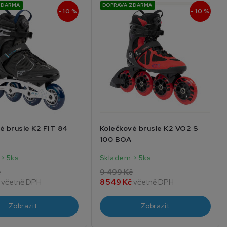
ZDARMA
DOPRAVA ZDARMA
- 10 %
- 10 %
é brusle K2 FIT 84
Kolečkové brusle K2 VO2 S
100 BOA
> 5ks
Skladem > 5ks
č
9 499 Kč
č
včetně DPH
8 549 Kč
včetně DPH
Zobrazit
Zobrazit