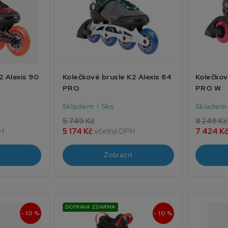
2 Alexis 90
Kolečkové brusle K2 Alexis 84
Kolečkov
PRO
PRO W
Skladem > 5ks
Skladem 
5 749 Kč
8 249 Kč
H
5 174 Kč
včetně DPH
7 424 K
Zobrazit
DOPRAVA ZDARMA
- 10 %
- 10 %