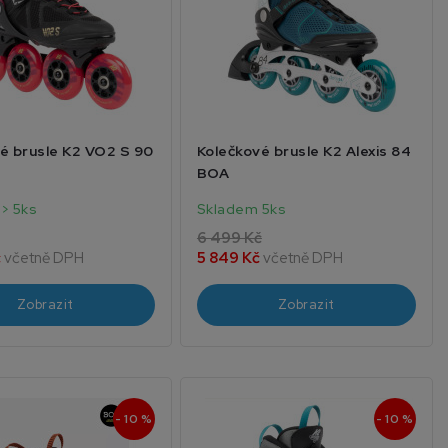
é brusle K2 VO2 S 90
Kolečkové brusle K2 Alexis 84
BOA
> 5ks
Skladem 5ks
6 499 Kč
č
včetně DPH
5 849 Kč
včetně DPH
Zobrazit
Zobrazit
- 10 %
- 10 %