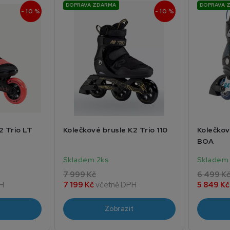
DOPRAVA ZDARMA
DOPRAVA 
- 10 %
- 10 %
2 Trio LT
Kolečkové brusle K2 Trio 110
Kolečkov
BOA
Skladem 2ks
Skladem 
7 999 Kč
6 499 K
H
7 199 Kč
včetně DPH
5 849 K
Zobrazit