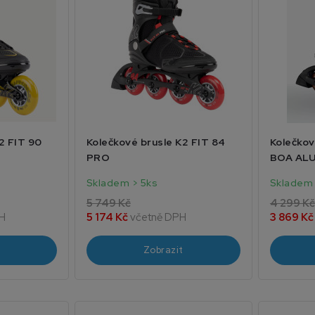
2 FIT 90
Kolečkové brusle K2 FIT 84
Kolečkov
PRO
BOA AL
Skladem > 5ks
Skladem
5 749 Kč
4 299 Kč
H
5 174 Kč
včetně DPH
3 869 K
Zobrazit