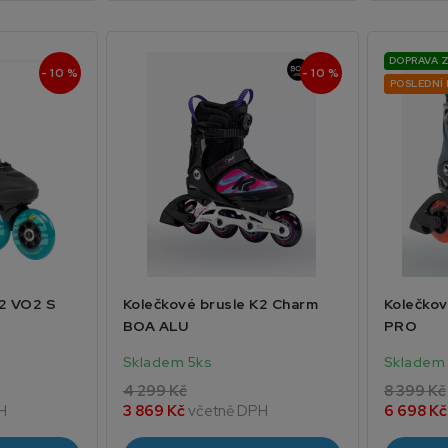
DOPRAVA 
- 10 %
- 10 %
POSLEDNÍ
K2 VO2 S
Kolečkové brusle K2 Charm
Kolečkov
BOA ALU
PRO
Skladem 5ks
Skladem 
4 299 Kč
8 399 Kč
H
3 869 Kč
včetně DPH
6 698 K