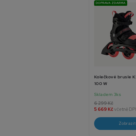
DOPRAVA ZDARMA
Kolečkové brusle K
100 W
Skladem 3ks
6 299 Kč
5 669 Kč
včetně DP
Zobrazit