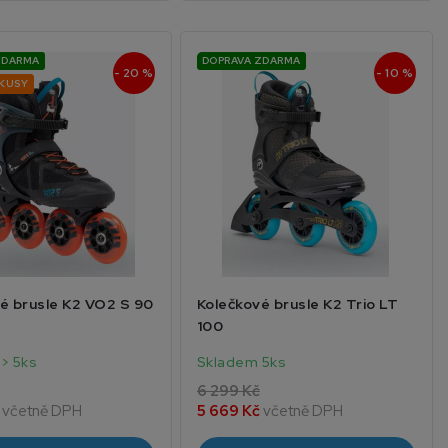
ZDARMA
DOPRAVA ZDARMA
- 20 %
- 10 %
 KUSY
é brusle K2 VO2 S 90
Kolečkové brusle K2 Trio LT
100
> 5ks
Skladem 5ks
6 299 Kč
č
včetně DPH
5 669 Kč
včetně DPH