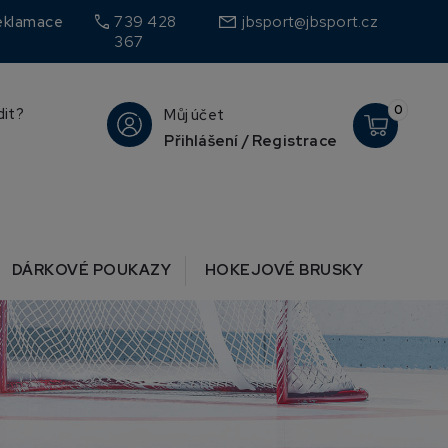
call
eklamace
739 428
jbsport@jbsport.cz
367
0
dit?
Můj účet
Přihlášení / Registrace
DÁRKOVÉ POUKAZY
HOKEJOVÉ BRUSKY