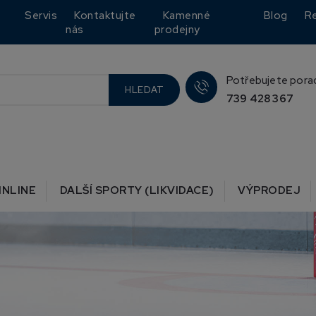
Servis
Kontaktujte
Kamenné
Blog
R
nás
prodejny
Potřebujete pora
HLEDAT
739 428 367
INLINE
DALŠÍ SPORTY (LIKVIDACE)
VÝPRODEJ