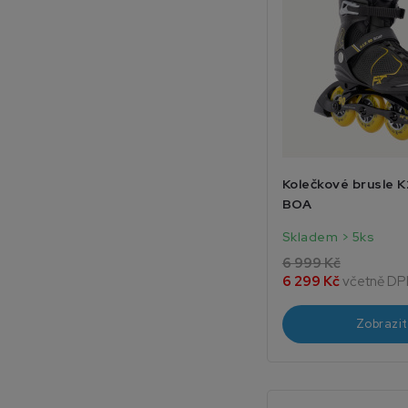
Kolečkové brusle K
BOA
Skladem > 5ks
6 999 Kč
6 299 Kč
včetně DP
Zobrazit