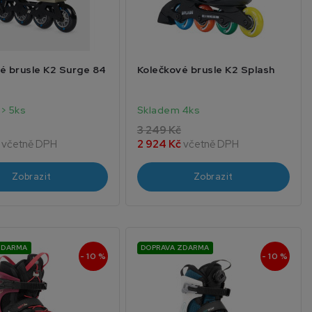
é brusle K2 Surge 84
Kolečkové brusle K2 Splash
> 5ks
Skladem 4ks
3 249 Kč
č
včetně DPH
2 924 Kč
včetně DPH
Zobrazit
Zobrazit
ZDARMA
DOPRAVA ZDARMA
- 10 %
- 10 %