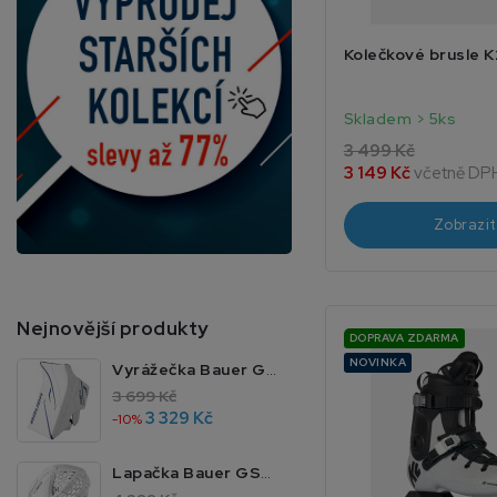
Kolečkové brusle 
Skladem > 5ks
3 499 Kč
3 149 Kč
včetně DP
Zobrazit
Nejnovější produkty
DOPRAVA ZDARMA
NOVINKA
Vyrážečka Bauer GSX JR MTO
3 699 Kč
3 329 Kč
-10%
Lapačka Bauer GSX JR MTO