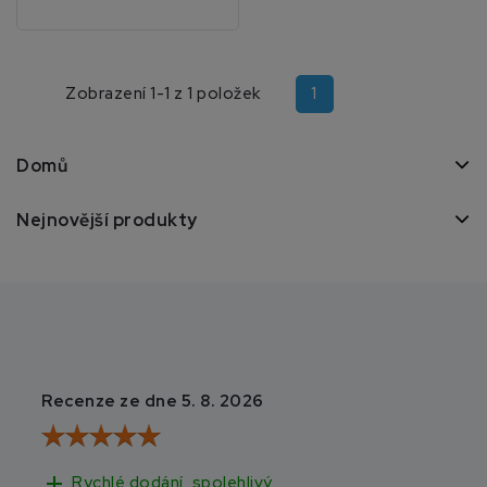
1
Zobrazení 1-1 z 1 položek
Domů
Nejnovější produkty
Recenze ze dne 5. 8. 2026
Recenze ze dne 3
add
add
Rychlé dodání, spolehlivý
Rychlé doručen