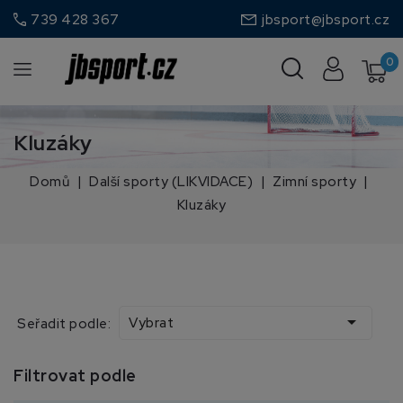
call
739 428 367
jbsport@jbsport.cz
0
Kluzáky
Domů
Další sporty (LIKVIDACE)
Zimní sporty
Kluzáky

Vybrat
Seřadit podle:
Filtrovat podle