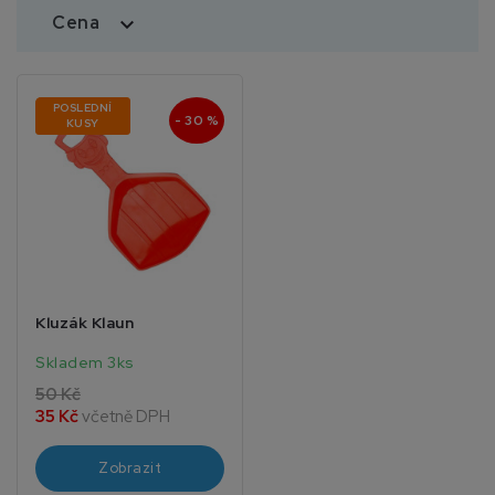
Cena

POSLEDNÍ
- 30 %
KUSY
Kluzák Klaun
Skladem 3ks
50 Kč
35 Kč
včetně DPH
Zobrazit