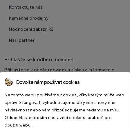
Kontaktujte nás
Kamenné prodejny
Hodnocení zákazníků
Naši partneři
Přihlašte se k odběru novinek.
Přihlaste se k odběru novinek a získejte informace o
speciálních slevách.
Dovolte nám používat cookies
Na tomto webu používáme cookies, díky kterým může web
správně fungovat, vyhodnocujeme díky nim anonymně
návštěvnost nebo vám přizpůsobujeme reklamu na míru.
Odsouhlaste prosím nastavení cookies souborů pro
použití webu.