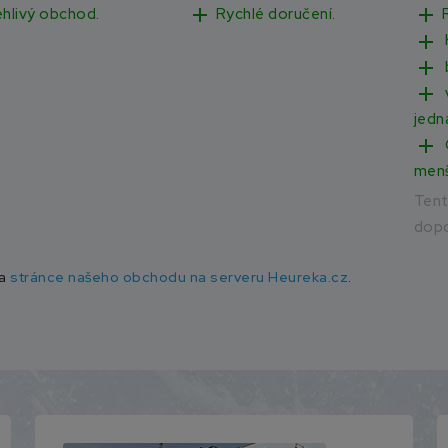
add
add
Rychlé doručení.
ehlivý obchod.
add
add
add
jedn
add
men
Ten
dopo
na
stránce našeho obchodu na serveru Heureka.cz
.