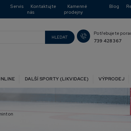
Servis
Kontaktujte
Kamenné
Blog
R
nás
prodejny
Potřebujete pora
HLEDAT
739 428 367
INLINE
DALŠÍ SPORTY (LIKVIDACE)
VÝPRODEJ
minton