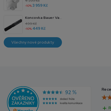
4 399 Kč
3 959 Kč
-10%
Koncovka Bauer Vapor 4 JR 40
499 Kč
449 Kč
-10%
Všechny nové produkty
Rece
add
R