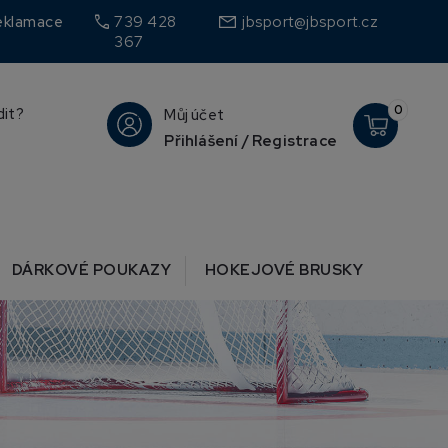
call
eklamace
739 428
jbsport@jbsport.cz
367
0
dit?
Můj účet
Přihlášení / Registrace
DÁRKOVÉ POUKAZY
HOKEJOVÉ BRUSKY