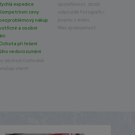
Rychlá expedice
spolehlivost, zboží
Vše
odpovídá fotografii i
rych
Kompetitivní ceny
popisu z webu.
bezproblémový nákup
Max.spokojenost.
vstřícné a osobní
ání
Ochota při řešení
šího nedorozumění
to obchod rozhodně
ručuju všem!