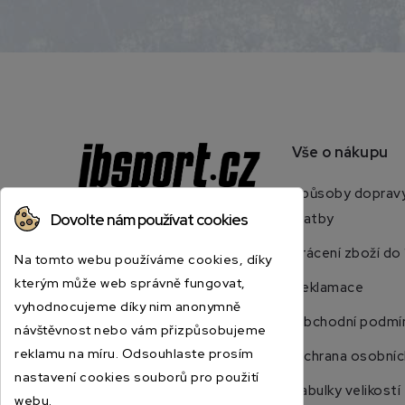
Vše o nákupu
Způsoby dopravy
Dovolte nám používat cookies
platby
jbsport@jbsport.cz
Vrácení zboží do
Na tomto webu používáme cookies, díky
739 428 367
kterým může web správně fungovat,
Reklamace
vyhodnocujeme díky nim anonymně
Obchodní podmí
návštěvnost nebo vám přizpůsobujeme
reklamu na míru. Odsouhlaste prosím
Ochrana osobníc
nastavení cookies souborů pro použití
Tabulky velikostí
webu.