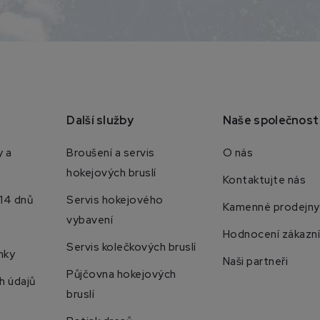
Další služby
Naše společnost
 a
Broušení a servis
O nás
hokejových bruslí
Kontaktujte nás
 14 dnů
Servis hokejového
Kamenné prodejny
vybavení
Hodnocení zákazn
Servis kolečkových bruslí
nky
Naši partneři
Půjčovna hokejových
h údajů
bruslí