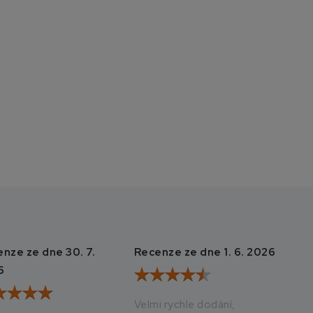
nze ze dne 30. 7.
Recenze ze dne 1. 6. 2026
Rec
6
20
Velmi rychle dodání,