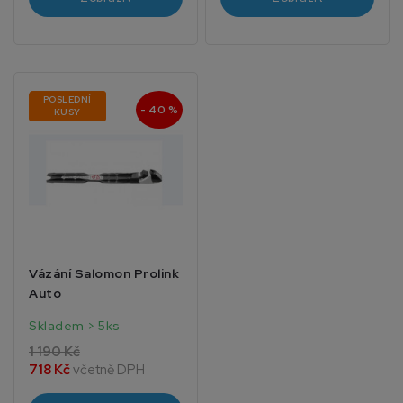
POSLEDNÍ
- 40 %
KUSY
Vázání Salomon Prolink
Auto
Skladem > 5ks
1 190 Kč
718 Kč
včetně DPH