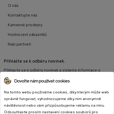
O nás
Kontaktujte nás
Kamenné prodejny
Hodnocení zákazníků
Naši partneři
Přihlašte se k odběru novinek.
Přihlaste se k odběru novinek a získejte informace o
speciálních slevách.
Dovolte nám používat cookies
Na tomto webu používáme cookies, díky kterým může web
správně fungovat, vyhodnocujeme díky nim anonymně
návštěvnost nebo vám přizpůsobujeme reklamu na míru.
Odsouhlaste prosím nastavení cookies souborů pro