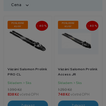
Cena

POSLEDNÍ
POSLEDNÍ
- 40 %
- 40 %
KUSY
KUSY
Vázání Salomon Prolink
Vázání Salomon Prolink
PRO CL
Access JR
Skladem > 5ks
Skladem > 5ks
1 390 Kč
1 250 Kč
838 Kč
včetně DPH
748 Kč
včetně DPH
Zobrazit
Zobrazit