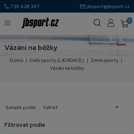
call
739 428 367
jbsport@jbsport.cz
0
Vázání na běžky
Domů
Další sporty (LIKVIDACE)
Zimní sporty
Vázání na běžky

Vybrat
Seřadit podle:
Filtrovat podle