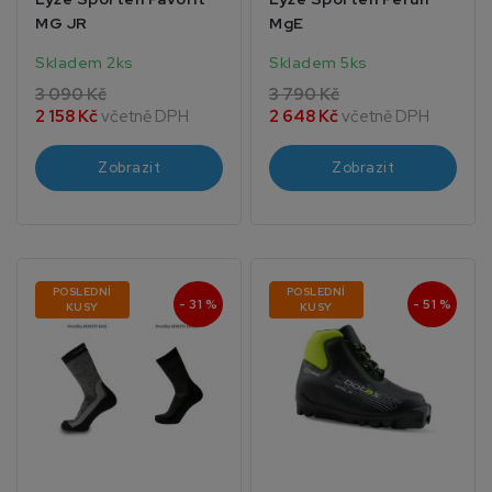
MG JR
MgE
Skladem 2ks
Skladem 5ks
3 090 Kč
3 790 Kč
2 158 Kč
včetně DPH
2 648 Kč
včetně DPH
Zobrazit
Zobrazit
POSLEDNÍ
POSLEDNÍ
- 31 %
- 51 %
KUSY
KUSY