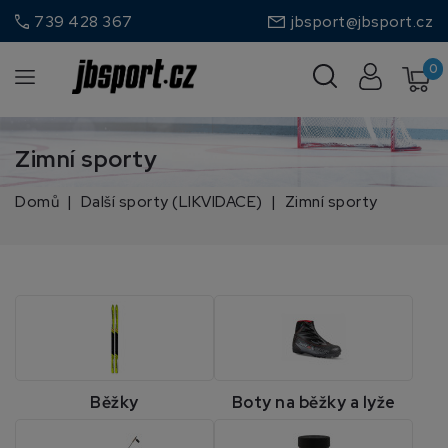
call
739 428 367
jbsport@jbsport.cz
0
Zimní sporty
Domů
Další sporty (LIKVIDACE)
Zimní sporty
Běžky
Boty na běžky a lyže