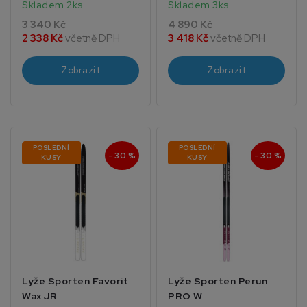
Skladem 2ks
Skladem 3ks
3 340 Kč
4 890 Kč
2 338 Kč
včetně DPH
3 418 Kč
včetně DPH
Zobrazit
Zobrazit
POSLEDNÍ
POSLEDNÍ
- 30 %
- 30 %
KUSY
KUSY
Lyže Sporten Favorit
Lyže Sporten Perun
Wax JR
PRO W