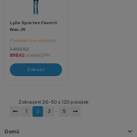
Lyže Sporten Favorit
Wax JR
Poslední kus skladem
1 490 Kč
898 Kč
včetně DPH
Zobrazit
Zobrazení 26-50 z 120 položek
…
1
2
3
5
Domů