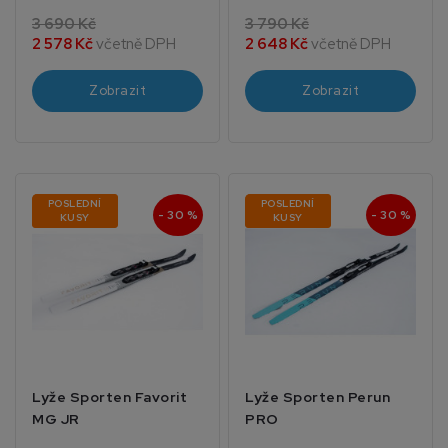
3 690 Kč
3 790 Kč
2 578 Kč
včetně DPH
2 648 Kč
včetně DPH
Zobrazit
Zobrazit
POSLEDNÍ
POSLEDNÍ
- 30 %
- 30 %
KUSY
KUSY
Lyže Sporten Favorit
Lyže Sporten Perun
MG JR
PRO