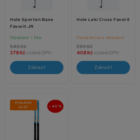
Hole Sporten Base
Hole Leki Cross Favorit
Favorit JR
Skladem > 5ks
Poslední kus skladem
540 Kč
590 Kč
378 Kč
včetně DPH
408 Kč
včetně DPH
Zobrazit
Zobrazit
POSLEDNÍ
- 40 %
KUSY