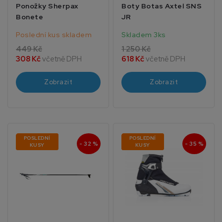
Ponožky Sherpax
Boty Botas Axtel SNS
Bonete
JR
Poslední kus skladem
Skladem 3ks
449 Kč
1 250 Kč
308 Kč
včetně DPH
618 Kč
včetně DPH
Zobrazit
Zobrazit
POSLEDNÍ
POSLEDNÍ
- 32 %
- 35 %
KUSY
KUSY