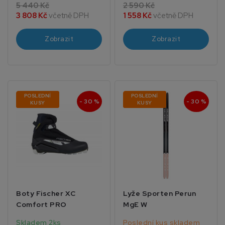
5 440 Kč
2 590 Kč
3 808 Kč
včetně DPH
1 558 Kč
včetně DPH
Zobrazit
Zobrazit
POSLEDNÍ
POSLEDNÍ
- 30 %
- 30 %
KUSY
KUSY
Boty Fischer XC
Lyže Sporten Perun
Comfort PRO
MgE W
Skladem 2ks
Poslední kus skladem