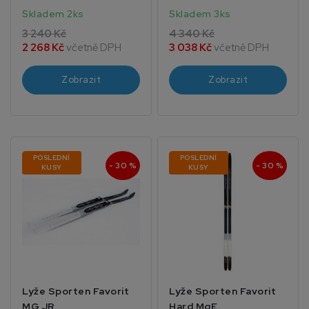
Skladem 2ks
Skladem 3ks
3 240 Kč
4 340 Kč
2 268 Kč
včetně DPH
3 038 Kč
včetně DPH
Zobrazit
Zobrazit
POSLEDNÍ
POSLEDNÍ
- 30 %
- 30 %
KUSY
KUSY
Lyže Sporten Favorit
Lyže Sporten Favorit
MG JR
Hard MgE