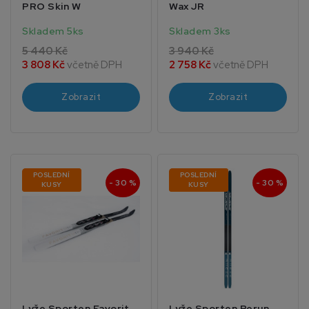
PRO Skin W
Wax JR
Skladem 5ks
Skladem 3ks
5 440 Kč
3 940 Kč
3 808 Kč
včetně DPH
2 758 Kč
včetně DPH
Zobrazit
Zobrazit
POSLEDNÍ
POSLEDNÍ
- 30 %
- 30 %
KUSY
KUSY
Lyže Sporten Favorit
Lyže Sporten Perun