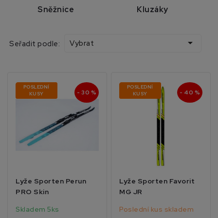
Sněžnice
Kluzáky

Vybrat
Seřadit podle:
POSLEDNÍ
POSLEDNÍ
- 30 %
- 40 %
KUSY
KUSY
Lyže Sporten Perun
Lyže Sporten Favorit
PRO Skin
MG JR
Skladem 5ks
Poslední kus skladem