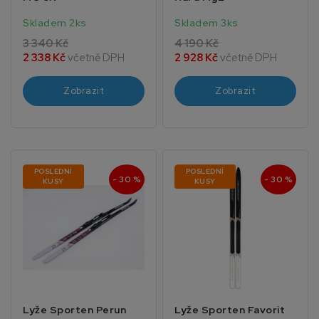
Skladem 2ks
Skladem 3ks
3 340 Kč
4 190 Kč
2 338 Kč
včetně DPH
2 928 Kč
včetně DPH
Zobrazit
Zobrazit
POSLEDNÍ
POSLEDNÍ
- 30 %
- 30 %
KUSY
KUSY
Lyže Sporten Perun
Lyže Sporten Favorit