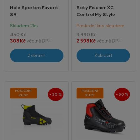
Hole Sporten Favorit
Boty Fischer XC
SR
Control My Style
Skladem 2ks
Poslední kus skladem
450 Kč
3 990 Kč
308 Kč
včetně DPH
2 598 Kč
včetně DPH
Zobrazit
Zobrazit
POSLEDNÍ
POSLEDNÍ
- 30 %
- 50 %
KUSY
KUSY