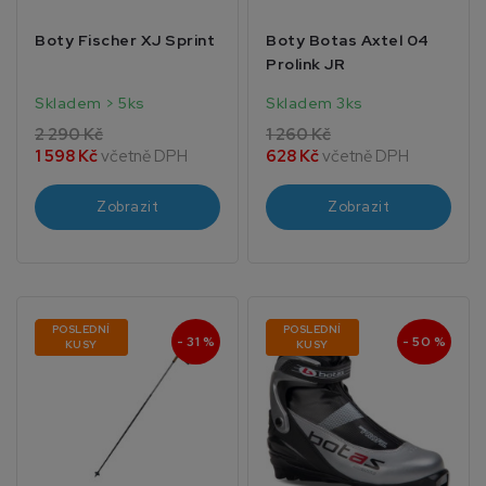
Boty Fischer XJ Sprint
Boty Botas Axtel 04
Prolink JR
Skladem > 5ks
Skladem 3ks
2 290 Kč
1 260 Kč
1 598 Kč
včetně DPH
628 Kč
včetně DPH
Zobrazit
Zobrazit
POSLEDNÍ
POSLEDNÍ
- 31 %
- 50 %
KUSY
KUSY