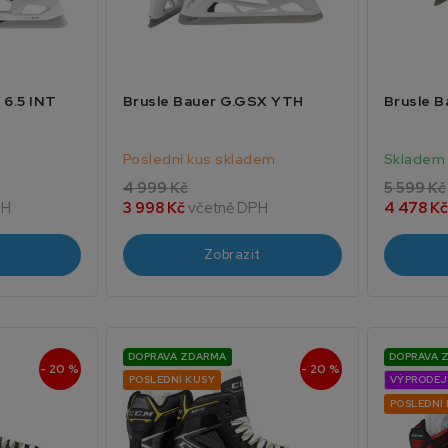
 6.5 INT
Brusle Bauer G.GSX YTH
Brusle B
Poslední kus skladem
Skladem
4 999 Kč
5 599 Kč
PH
3 998 Kč
včetně DPH
4 478 K
Zobrazit
DOPRAVA ZDARMA
DOPRAVA 
- 20 %
- 20 %
POSLEDNÍ KUSY
VÝPRODEJ
POSLEDNÍ