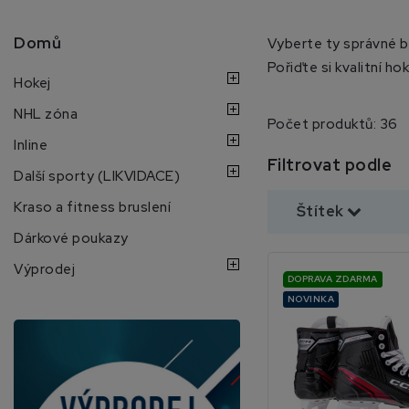
Domů
Vyberte ty správné br
Pořiďte si kvalitní h
Hokej
NHL zóna
Počet produktů: 36
Inline
Filtrovat podle
Další sporty (LIKVIDACE)
Kraso a fitness bruslení
Štítek
Dárkové poukazy
Výprodej
DOPRAVA ZDARMA
NOVINKA