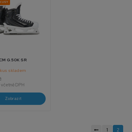
 KUSY
CCM G.50K SR
 kus skladem
č
č
včetně DPH
Zobrazit
1
2