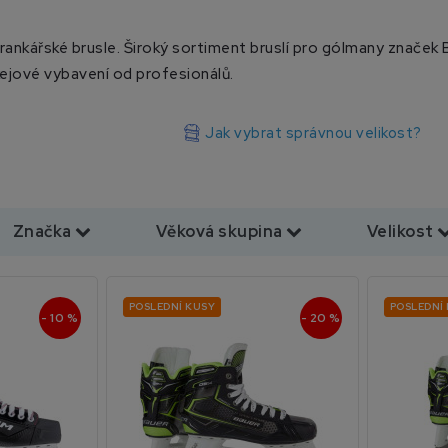
ankářské brusle. Široký sortiment bruslí pro gólmany značek B
okejové vybavení od profesionálů.
Jak vybrat správnou velikost?
Značka
Věková skupina
Velikost
POSLEDNÍ KUSY
POSLEDNÍ
- 10 %
- 20 %