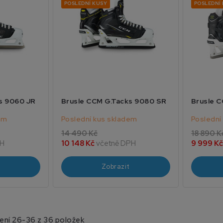
POSLEDNÍ KUSY
POSLEDNÍ
s 9060 JR
Brusle CCM G.Tacks 9080 SR
Brusle 
em
Poslední kus skladem
Poslední
14 490 Kč
18 890 K
PH
10 148 Kč
včetně DPH
9 999 K
Zobrazit
ení 26-36 z 36 položek