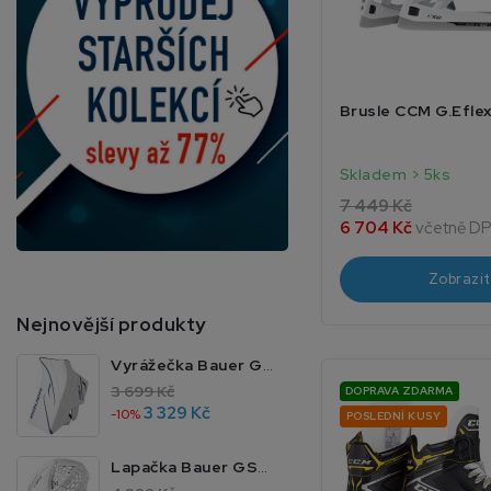
Brusle CCM G.Eflex
Skladem > 5ks
7 449 Kč
6 704 Kč
včetně D
Zobrazit
Nejnovější produkty
Vyrážečka Bauer GSX JR MTO
3 699 Kč
DOPRAVA ZDARMA
3 329 Kč
-10%
POSLEDNÍ KUSY
Lapačka Bauer GSX JR MTO