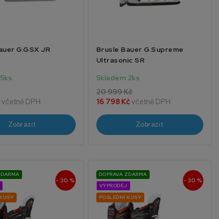
auer G.GSX JR
Brusle Bauer G.Supreme
Ultrasonic SR
 5ks
Skladem 2ks
20 999 Kč
č
včetně DPH
16 798 Kč
včetně DPH
Zobrazit
Zobrazit
ZDARMA
DOPRAVA ZDARMA
- 30 %
- 30 %
VÝPRODEJ
 KUSY
POSLEDNÍ KUSY