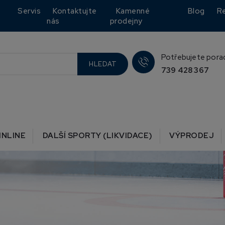
Servis
Kontaktujte
Kamenné
Blog
R
nás
prodejny
Potřebujete pora
HLEDAT
739 428 367
INLINE
DALŠÍ SPORTY (LIKVIDACE)
VÝPRODEJ