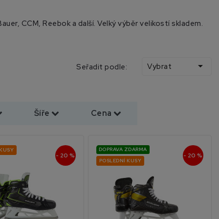
auer, CCM, Reebok a další. Velký výběr velikostí skladem.

Vybrat
Seřadit podle:
Šíře
Cena
DOPRAVA ZDARMA
 KUSY
- 20 %
- 20 %
POSLEDNÍ KUSY