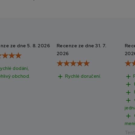
nze ze dne 5. 8. 2026
Recenze ze dne 31. 7.
Rece
2026
202
ychlé dodání,
add
add
Rychlé doručení.
ehlivý obchod.
add
add
add
jedn
add
men
Ten