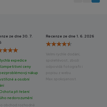
nze ze dne 30. 7.
Recenze ze dne 1. 6. 2026
Rec
6
20
Velmi rychle dodání,
Rychlá expedice
spolehlivost, zboží
Vše
odpovídá fotografii i
rych
Kompetitivní ceny
popisu z webu.
bezproblémový nákup
Max.spokojenost.
vstřícné a osobní
ání
Ochota při řešení
šího nedorozumění
to obchod rozhodně