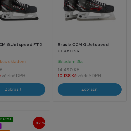
CCM G.Jetspeed FT2
Brusle CCM G.Jetspeed
FT480 SR
 kus skladem
Skladem 3ks
č
14 490 Kč
č
včetně DPH
10 138 Kč
včetně DPH
Zobrazit
Zobrazit
ZDARMA
- 47 %