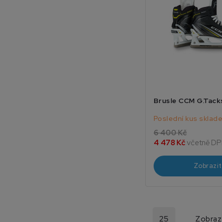
Brusle CCM G.Tack
Poslední kus sklad
6 400 Kč
4 478 Kč
včetně D
Zobrazit
25
Zobraz