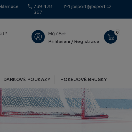
call
eklamace
739 428
jbsport@jbsport.cz
367
0
dit?
Můj účet
Přihlášení / Registrace
DÁRKOVÉ POUKAZY
HOKEJOVÉ BRUSKY