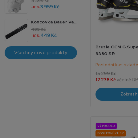
4 399 Kč
3 959 Kč
-10%
Koncovka Bauer Vapor 4 JR 40
499 Kč
449 Kč
-10%
Brusle CCM G.Supe
Všechny nové produkty
9380 SR
Poslední kus sklad
15 299 Kč
12 238 Kč
včetně D
Zobrazit
VÝPRODEJ
POSLEDNÍ KUSY