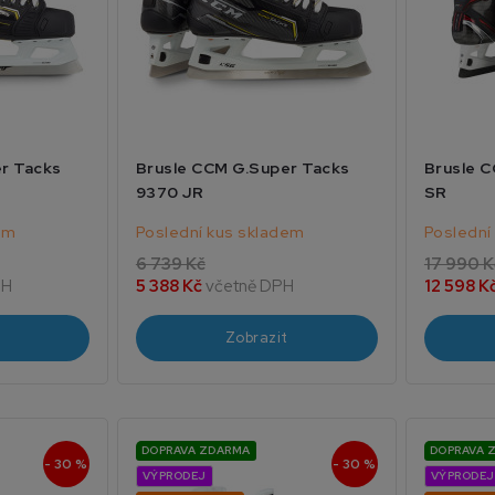
r Tacks
Brusle CCM G.Super Tacks
Brusle 
9370 JR
SR
em
Poslední kus skladem
Poslední
6 739 Kč
17 990 K
PH
5 388 Kč
včetně DPH
12 598 K
Zobrazit
DOPRAVA ZDARMA
DOPRAVA 
- 30 %
- 30 %
VÝPRODEJ
VÝPRODEJ