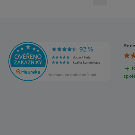
Rece
add
R
spol